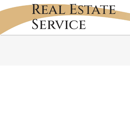
Real Estate
Service
RSS
No posts cur