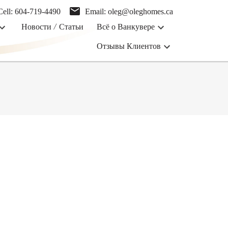
Cell:
604-719-4490
Email:
oleg@oleghomes.ca
Новости / Статьи
Всё о Ванкувере
Отзывы Клиентов
POSTS BY DATE
Most Recent
August 2026