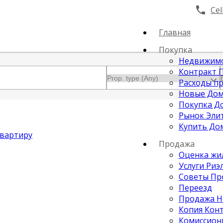
Cell
Главная
Покупка
Недвижимо
Контракт П
Расходы п
Новые Дом
Покупка Д
Рынок Эли
Купить Дом
Квартиру
Продажа
Оценка жи
Услуги Риэ
Советы Пр
Переезд
Продажа Н
Копия Кон
Комиссион