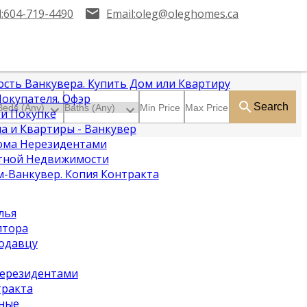
:
604-719-4490
Email:
oleg@oleghomes.ca
сть Ванкувера. Купить Дом или Квартиру
окупателя. Офэр
Search
ри Покупке
а и Квартиры - Ванкувер
ома Нерезидентами
тной Недвижимости
-Ванкувер. Копия Контракта
лья
лтора
одавцу
ерезидентами
тракта
ные