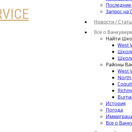
Последние
RVICE
Запрос на 
Новости / Стат
Всё о Ванкувер
Найти Шко
West 
Школы
Школы
Районы Ва
West 
North
Coqui
Richm
Burna
История
Погода
Иммиграц
Все о Ванк