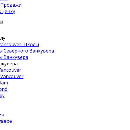
 Продажи
Оценку
ьи
е
лу
Vancouver Школы
 Северного Ванкувера
 Ванкувера
нкувера
Vancouver
 Vancouver
tlam
ond
by
ия
увере