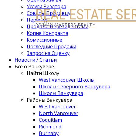
Услуги Риэлтора
REAL ESTATE SE
Советы Продавцу
Переезд
RE/MAX MASTERS REALTY
Продажа Нерезидентами
Копия Контракта
Комиссионные
Последние Продажи
Запрос на Оценку
Новости / Статьи
Всё о Ванкувере
Найти Школу
West Vancouver Школы
Школы Северного Ванкувера
Школы Ванкувера
Районы Ванкувера
West Vancouver
North Vancouver
Coquitlam
Richmond
Burnaby